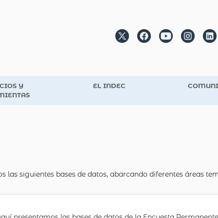
CIOS Y
EL INDEC
COMUNI
MIENTAS
os las siguientes bases de datos, abarcando diferentes áreas te
quí presentamos las bases de datos de la Encuesta Permanente