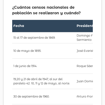
¿Cuántos censos nacionales de
población se realizaron y cuándo?
Fecha
Presidente
Domingo F.
15 al 17 de septiembre de 1869.
Sarmiento
10 de mayo de 1895.
José Evaristo Uribu
1 de junio de 1914.
Roque Sáenz Peña
19,20 y 21 de abril de 1947, al sur del
Juan Domingo Per
paralelo 42. 10, 11 y 12 de mayo, al norte.
30 de septiembre de 1960.
Arturo Frondizi