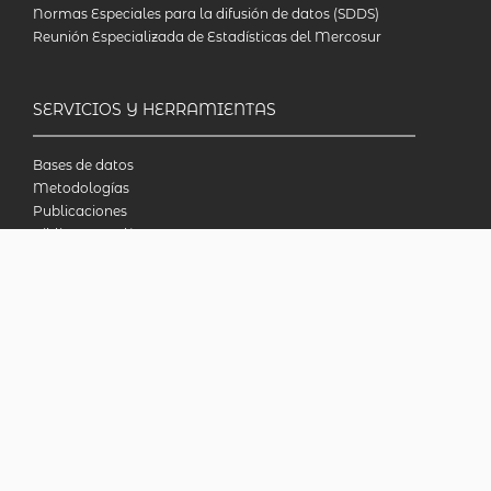
Normas Especiales para la difusión de datos (SDDS)
Reunión Especializada de Estadísticas del Mercosur
SERVICIOS Y HERRAMIENTAS
Bases de datos
Metodologías
Publicaciones
Biblioteca en línea
INDECcionario
Preguntas frecuentes
Censo Nacional Agropecuario 2018
INDEC - Argentina
Av. Presidente Julio A. Roca 609. P.B. C1067ABB
Ciudad Autónoma de Buenos Aires, Argentina.
Consultas: (54-11) 5031-4632
© 2026