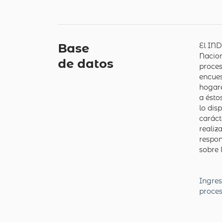
Base
El IND
Nacion
de datos
proces
encues
hogare
a ésto
lo dis
caráct
realiz
respon
sobre 
Ingres
proce