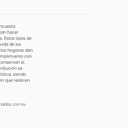
Encuesta
itan hacer
. Estos tipos de
vida de los
e los hogares dan
cumplimiento con
 conservan el
tribución se
ística, siendo
ón que realicen
onados con su