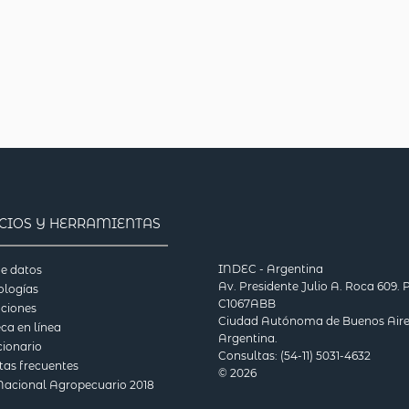
ICIOS Y HERRAMIENTAS
INDEC - Argentina
e datos
Av. Presidente Julio A. Roca 609. P
logías
C1067ABB
aciones
Ciudad Autónoma de Buenos Aire
eca en línea
Argentina.
ionario
Consultas: (54-11) 5031-4632
tas frecuentes
© 2026
Nacional Agropecuario 2018