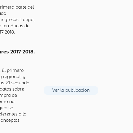
rimera parte del
ado
 ingresos. Luego,
re temáticas de
017-2018.
res 2017-2018.
. El primero
y regional, y
os. El segundo
 datos sobre
Ver la publicación
ompra de
como no
gica se
ferentes a la
 conceptos