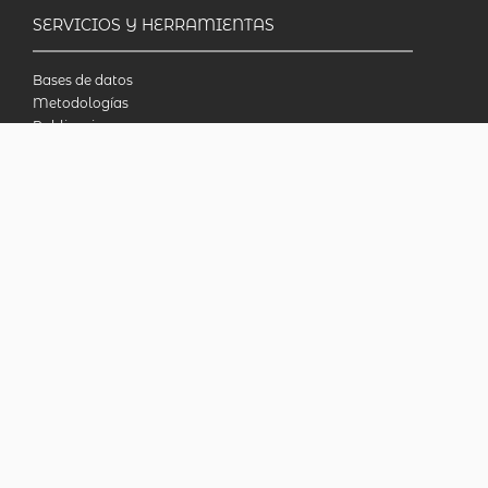
SERVICIOS Y HERRAMIENTAS
Bases de datos
Metodologías
Publicaciones
Biblioteca en línea
INDECcionario
Preguntas frecuentes
Censo Nacional Agropecuario 2018
INDEC - Argentina
Av. Presidente Julio A. Roca 609. P.B. C1067ABB
Ciudad Autónoma de Buenos Aires, Argentina.
Consultas: (54-11) 5031-4632
© 2026