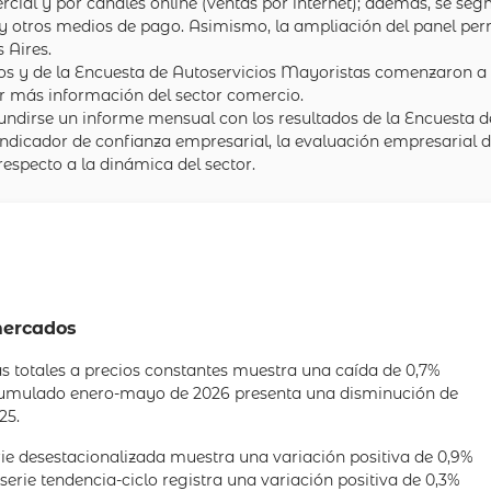
ercial y por canales online (ventas por internet); además, se s
ito y otros medios de pago. Asimismo, la ampliación del panel pe
 Aires.
s y de la Encuesta de Autoservicios Mayoristas comenzaron a d
ar más información del sector comercio.
fundirse un informe mensual con los resultados de la Encuesta
ndicador de confianza empresarial, la evaluación empresarial de 
respecto a la dinámica del sector.
mercados
as totales a precios constantes muestra una caída de 0,7%
acumulado enero-mayo de 2026 presenta una disminución de
25.
rie desestacionalizada muestra una variación positiva de 0,9%
 serie tendencia-ciclo registra una variación positiva de 0,3%