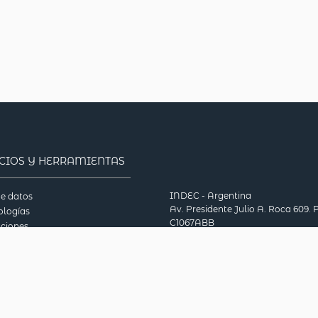
ICIOS Y HERRAMIENTAS
INDEC - Argentina
e datos
Av. Presidente Julio A. Roca 609. P
logías
C1067ABB
aciones
Ciudad Autónoma de Buenos Aire
eca en línea
Argentina.
ionario
Consultas: (54-11) 5031-4632
tas frecuentes
© 2026
Nacional Agropecuario 2018