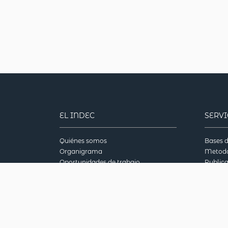
EL INDEC
SERV
Quiénes somos
Bases d
Organigrama
Metodo
Oportunidades de trabajo
Public
Nos interesa tu opinión
Bibliot
Normas Especiales para la difusión de
INDECc
datos (SDDS)
Pregun
Reunión Especializada de Estadísticas del
Censo 
Mercosur