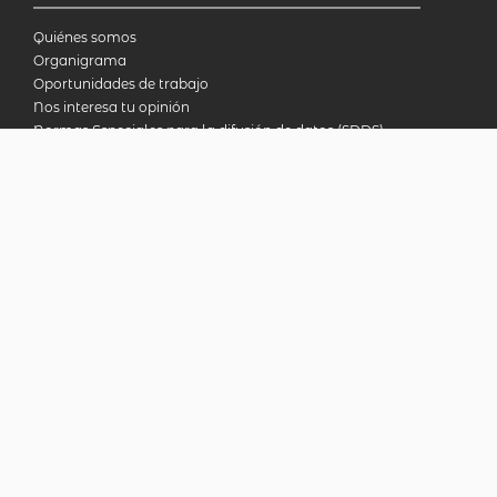
Quiénes somos
Organigrama
Oportunidades de trabajo
Nos interesa tu opinión
Normas Especiales para la difusión de datos (SDDS)
Reunión Especializada de Estadísticas del Mercosur
SERVICIOS Y HERRAMIENTAS
Bases de datos
Metodologías
Publicaciones
Biblioteca en línea
INDECcionario
Preguntas frecuentes
Censo Nacional Agropecuario 2018