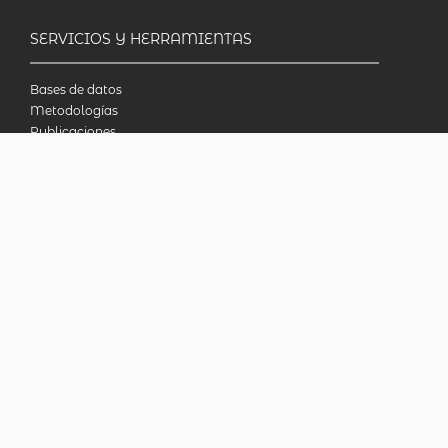
SERVICIOS Y HERRAMIENTAS
Bases de datos
Metodologías
Publicaciones
Biblioteca en línea
INDECcionario
Preguntas frecuentes
Censo Nacional Agropecuario 2018
INDEC - Argentina
Av. Presidente Julio A. Roca 609. P.B. C1067ABB
Ciudad Autónoma de Buenos Aires, Argentina.
Consultas: (54-11) 5031-4632
© 2026