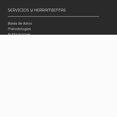
SERVICIOS Y HERRAMIENTAS
Bases de datos
Metodologías
Publicaciones
Biblioteca en línea
INDECcionario
Preguntas frecuentes
Censo Nacional Agropecuario 2018
INDEC - Argentina
Av. Presidente Julio A. Roca 609. P.B. C1067ABB
Ciudad Autónoma de Buenos Aires, Argentina.
Consultas: (54-11) 5031-4632
© 2026