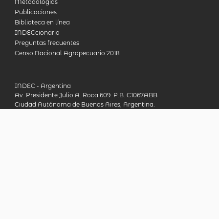
Metodologías
Publicaciones
Biblioteca en línea
INDECcionario
Preguntas frecuentes
Censo Nacional Agropecuario 2018
INDEC - Argentina
Av. Presidente Julio A. Roca 609. P.B. C1067ABB
Ciudad Autónoma de Buenos Aires, Argentina.
Consultas: (54-11) 5031-4632
© 2026
CONTACTO
ENGLISH