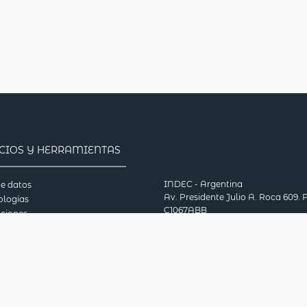
ICIOS Y HERRAMIENTAS
INDEC - Argentina
e datos
Av. Presidente Julio A. Roca 609. P
logías
C1067ABB
aciones
Ciudad Autónoma de Buenos Aire
eca en línea
Argentina.
ionario
Consultas: (54-11) 5031-4632
tas frecuentes
© 2026
Nacional Agropecuario 2018