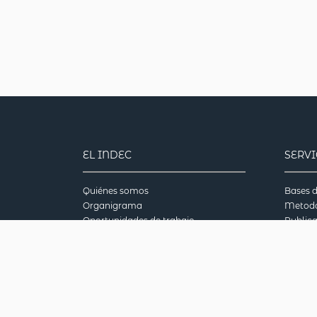
EL INDEC
SERV
Quiénes somos
Bases d
Organigrama
Metodo
Oportunidades de trabajo
Public
Nos interesa tu opinión
Bibliot
Normas Especiales para la difusión de
INDECc
datos (SDDS)
Pregun
Reunión Especializada de Estadísticas del
Censo 
Mercosur