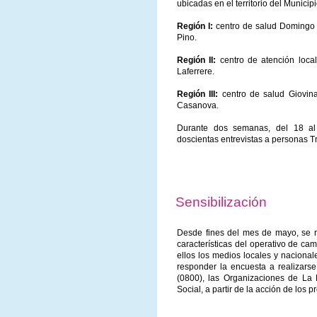
ubicadas en el territorio del Munici
Región I:
centro de salud Domingo R
Pino.
Región II:
centro de atención local
Laferrere.
Región III:
centro de salud Giovina
Casanova.
Durante dos semanas, del 18 al 
doscientas entrevistas a personas Tr
Sensibilización
Desde fines del mes de mayo, se re
características del operativo de ca
ellos los medios locales y naciona
responder la encuesta a realizarse
(0800), las Organizaciones de La 
Social, a partir de la acción de los 