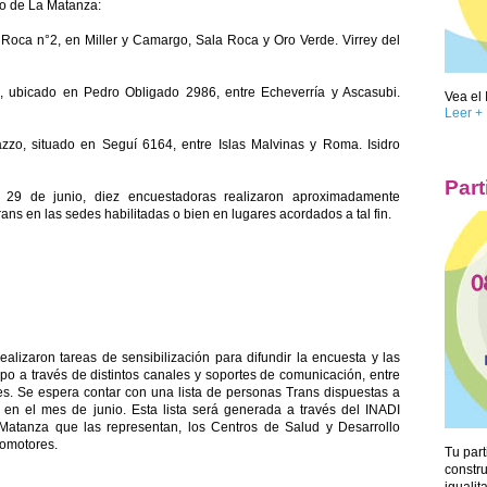
pio de La Matanza:
oca n°2, en Miller y Camargo, Sala Roca y Oro Verde. Virrey del
, ubicado en Pedro Obligado 2986, entre Echeverría y Ascasubi.
Vea el 
Leer +
zzo, situado en Seguí 6164, entre Islas Malvinas y Roma. Isidro
Part
29 de junio, diez encuestadoras realizaron aproximadamente
ans en las sedes habilitadas o bien en lugares acordados a tal fin.
alizaron tareas de sensibilización para difundir la encuesta y las
mpo a través de distintos canales y soportes de comunicación, entre
les. Se espera contar con una lista de personas Trans dispuestas a
 en el mes de junio. Esta lista será generada a través del INADI
Matanza que las representan, los Centros de Salud y Desarrollo
promotores.
Tu part
constr